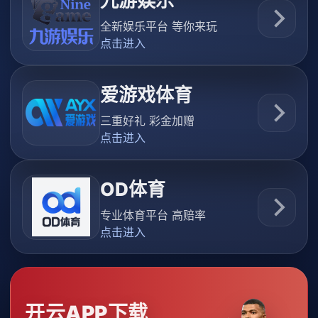
极速比分
支持hth网页版全类别体育项目，赛事动态快速同步。
互动社区
畅所欲言，与全球球迷一起交流观点、参与讨论。