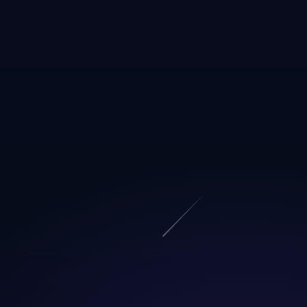
hth网页版 坚持以安全规范为基石，获得多项国际标准认
证，保障平台稳定与用户信任。
ISO 27001 国际信息安全认证
2022 年度金牌平台
以综合服务表现获东南亚行业组织高度认可。