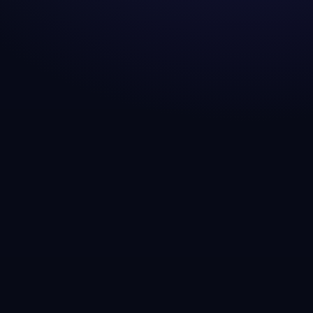
龙头企业，全球最大的hth网页版供应商，专注于锂离子电池、
hth网页版电池及储能系统的研发生产。
联系我们
广东省东莞市福田区工业路823号阳光花园20栋4单元2494
号
support@hzcgtjs.com
快速导航
App下载
关于我们
隐私政策
用户协议
网站地图