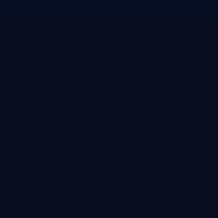
时间知晓。
高清直播
提供清晰流畅的视频与图文直播，满足不同场景
观赛需求。