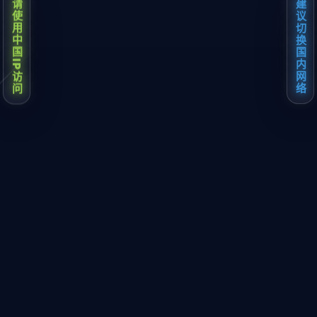
hth网页版 App 三大核心
功能
专为体育爱好者设计的智能应用，集赛事追踪、数据支持与
隐私防护于一体。
极速推送
从比分变动到红黄牌事件，hth网页版都能第一