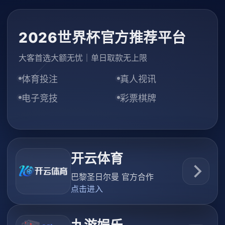
注册入口
用户协议
最近更新：2025年7月
一、协议说明
在您访问、注册或使用hth网页版平台所提供的任何服务
前，请仔细阅读本《用户协议》。使用平台即视为同意全部
条款。
二、用户注册与信息
用户需确保所提交的注册资料真实、准确。若发现信息虚假
或存在风险，hth网页版平台有权暂停或终止其账户。