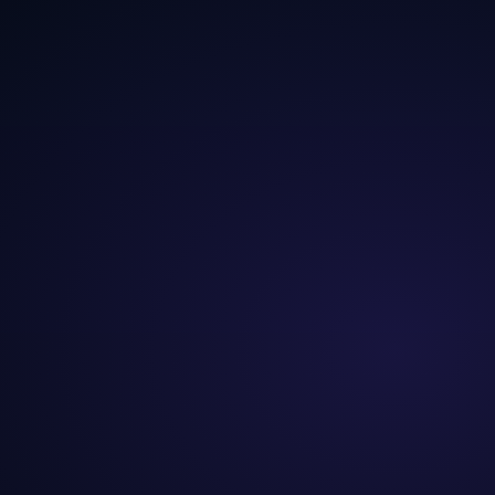
2023 年
hth网页版
hth网页版 【xiaofu推荐-高速成长】，提供官网入口、注册登
录、全站访问、手机版app、在线娱乐、网页版本、下载链接等
最新信息，一站掌握不迷路!成立于2011年，是中国hth网页版
龙头企业，全球最大的hth网页版供应商，专注于锂离子电池、
hth网页版电池及储能系统的研发生产。