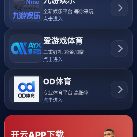
三、服务范围
我们提供包括实时比分、体育数据、赛事资讯等服务。具体
内容可能因运营策略进行相应调整。
四、用户行为规范
不得发布非法、敏感或有害内容
不得借助本平台从事任何形式的违法行为
不得利用技术手段破坏平台数据或干扰系统运行
五、知识产权
平台所有文字、图像、数据、设计等内容均属平台或合作方
合法所有，未经授权禁止任何形式的转载或使用。
六、服务终止
若用户违反平台规定或存在不当行为，hth网页版平台有权
中止其服务，恕不另行通知。
七、法律责任与适用