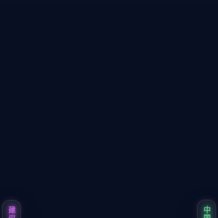
媒体深度解读2026世界杯赛制：利弊权衡
2026-06-20
31 次阅读
精选