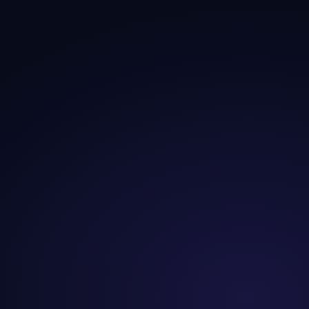
世界杯几年一次？揭秘国际足联顶级赛事的举办周期
2026-06-06
43 次阅读
图文推荐
#1
中超积分榜深度解析：球队排名背后的战术
2026-06-17