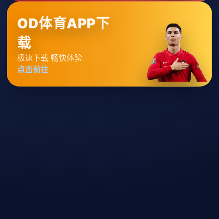
杯赛制与联赛制深度解析：赛制差异如何塑造体育竞技
生态与商业格局
2026-07-08
26 次阅读
精选