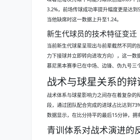
3.2%，前场传球成功率提升幅度更是达到
当他缺席时这一数据上升至1.24。
新生代球员的技术特征变迁
当前新生代球星呈现出与前辈截然不同的技术
力下接球并立即转向进攻方向），这一数据
慕尼黑本赛季已在中场、边锋、伪九号三个
战术与球星关系的辩
战术体系与球星影响力之间存在着复杂的辩
段，通过团队配合完成的进球占比达到73
数据显示，在比分持平的最后15分钟，拥
青训体系对战术演进的