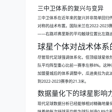
三中卫体系的复兴与变异
三中卫体系在近年来的复兴并非简单回归传
对称的战术布置。国际米兰在2022-202
——右路邓弗里斯的平均触球位置比左路
球星个体对战术体系
尽管现代足球强调体系化，但顶级球星依
队平均阵型重心比前一赛季左移8%。这种
加盟曼城后的体系调整中，瓜迪奥拉为此减少
到2022-2023赛季的21.3米。
数据量化下的球星影响
现代足球数据分析已经能够相对精确地量化球星
味着他每次持球平均能为球队创造0.89