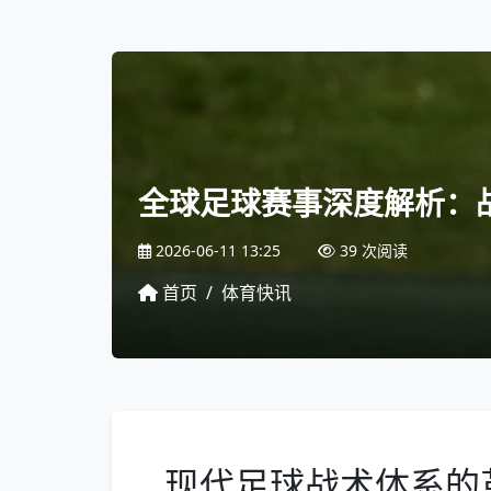
全球足球赛事深度解析：
2026-06-11 13:25
39 次阅读
首页
/
体育快讯
现代足球战术体系的