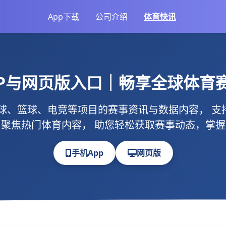
App下载
公司介绍
体育快讯
PP与网页版入口｜畅享全球体育
球、篮球、电竞等项目的赛事资讯与数据内容， 支
聚焦热门体育内容， 助您轻松获取赛事动态，掌
手机App
网页版